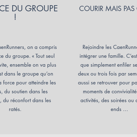
RCE DU GROUPE
COURIR MAIS PAS
!
aenRunners, on a compris
Rejoindre les CaenRunne
ce du groupe. « Tout seul
intégrer une famille. C’es
vite, ensemble on va plus
que simplement enfiler s
est dans le groupe qu’on
deux ou trois fois par sem
a force pour atteindre les
aussi se retrouver pour p
s, du soutien dans les
moments de convivialité
és, du réconfort dans les
activités, des soirées ou
ratés.
ends …