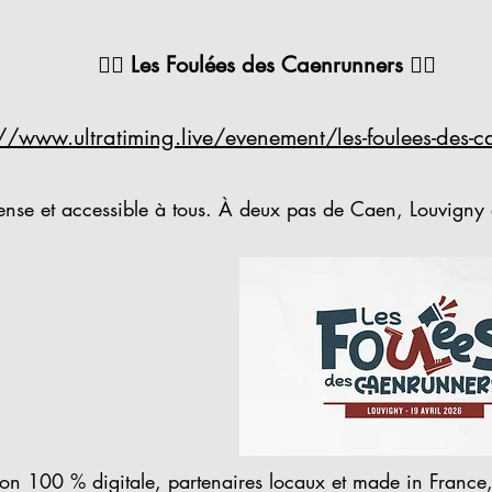
🏃‍♀️ Les Foulées des Caenrunners 🏃‍♂️
://www.ultratiming.live/evenement/les-foulees-des-
se et accessible à tous. À deux pas de Caen, Louvigny dev
n 100 % digitale, partenaires locaux et made in France,